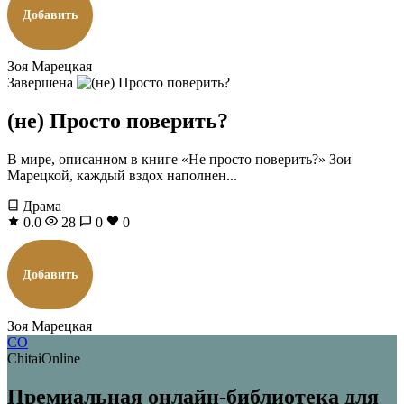
Добавить
Зоя Марецкая
Завершена
(не) Просто поверить?
В мире, описанном в книге «Не просто поверить?» Зои
Марецкой, каждый вздох наполнен...
Драма
0.0
28
0
0
Добавить
Зоя Марецкая
CO
ChitaiOnline
Премиальная онлайн-библиотека для