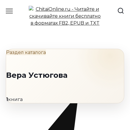
Перейти
к
содержанию
Раздел каталога
Вера Устюгова
1
книга