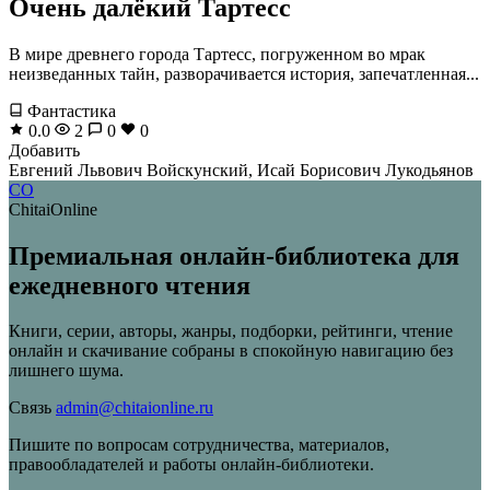
Очень далёкий Тартесс
В мире древнего города Тартесс, погруженном во мрак
неизведанных тайн, разворачивается история, запечатленная...
Фантастика
0.0
2
0
0
Добавить
Евгений Львович Войскунский, Исай Борисович Лукодьянов
CO
ChitaiOnline
Премиальная онлайн-библиотека для
ежедневного чтения
Книги, серии, авторы, жанры, подборки, рейтинги, чтение
онлайн и скачивание собраны в спокойную навигацию без
лишнего шума.
Связь
admin@chitaionline.ru
Пишите по вопросам сотрудничества, материалов,
правообладателей и работы онлайн-библиотеки.