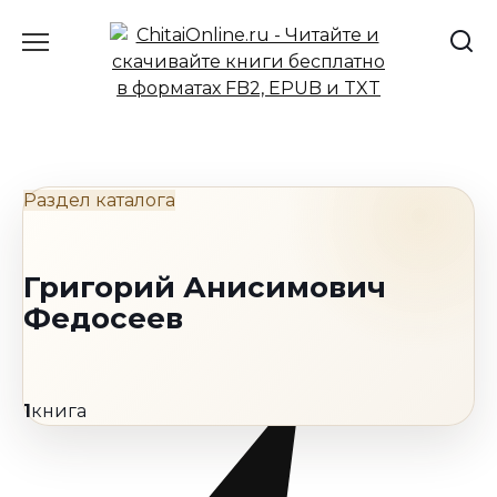
Перейти
к
содержанию
Раздел каталога
Григорий Анисимович
Федосеев
1
книга