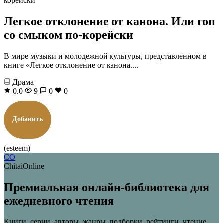
Легкое отклонение от канона. Или гоп
со смыком по-корейски
В мире музыки и молодежной культуры, представленном в
книге «Легкое отклонение от канона....
Драма
0.0
9
0
0
Добавить
(esteem)
CO
ChitaiOnline
Премиальная онлайн-библиотека для
ежедневного чтения
Книги, серии, авторы, жанры, подборки, рейтинги, чтение