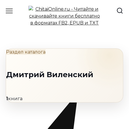
Перейти
к
содержанию
Раздел каталога
Дмитрий Виленский
1
книга