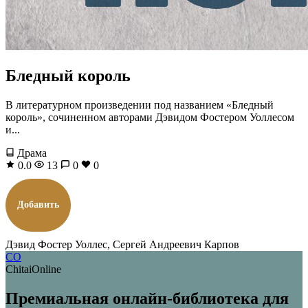
Бледный король
В литературном произведении под названием «Бледный
король», сочиненном авторами Дэвидом Фостером Уоллесом
и...
Драма
0.0
13
0
0
Добавить
Дэвид Фостер Уоллес, Сергей Андреевич Карпов
CO
ChitaiOnline
Премиальная онлайн-библиотека для