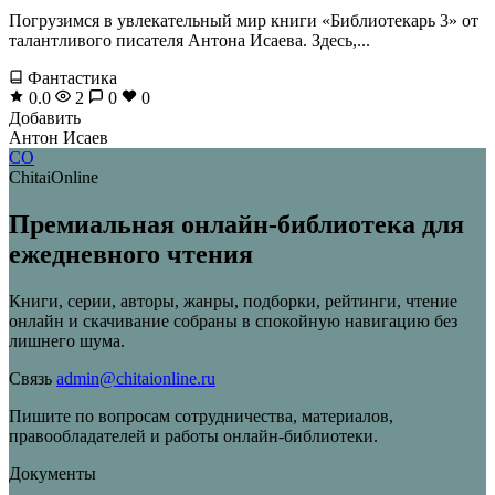
Погрузимся в увлекательный мир книги «Библиотекарь 3» от
талантливого писателя Антона Исаева. Здесь,...
Фантастика
0.0
2
0
0
Добавить
Антон Исаев
CO
ChitaiOnline
Премиальная онлайн-библиотека для
ежедневного чтения
Книги, серии, авторы, жанры, подборки, рейтинги, чтение
онлайн и скачивание собраны в спокойную навигацию без
лишнего шума.
Связь
admin@chitaionline.ru
Пишите по вопросам сотрудничества, материалов,
правообладателей и работы онлайн-библиотеки.
Документы