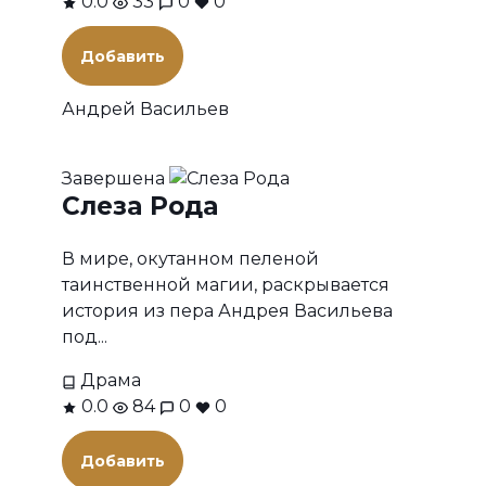
0.0
33
0
0
Добавить
Андрей Васильев
Завершена
Слеза Рода
В мире, окутанном пеленой
таинственной магии, раскрывается
история из пера Андрея Васильева
под...
Драма
0.0
84
0
0
Добавить