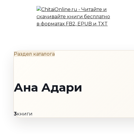
Перейти
к
содержанию
Раздел каталога
Ана Адари
3
книги