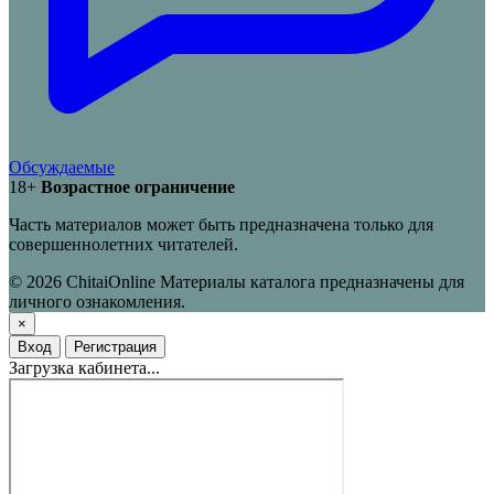
Обсуждаемые
18+
Возрастное ограничение
Часть материалов может быть предназначена только для
совершеннолетних читателей.
© 2026 ChitaiOnline
Материалы каталога предназначены для
личного ознакомления.
×
Вход
Регистрация
Загрузка кабинета...