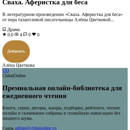
Сваха. Аферистка для беса
В литературном произведении «Сваха. Аферистка для беса»
от пера талантливой писательницы Алёны Цветковой...
Драма
0.0
4
0
0
Добавить
Алёна Цветкова
CO
ChitaiOnline
Премиальная онлайн-библиотека для
ежедневного чтения
Книги, серии, авторы, жанры, подборки, рейтинги, чтение
онлайн и скачивание собраны в спокойную навигацию без
лишнего шума.
Связь
admin@chitaionline.ru