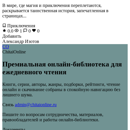
В мире, где магия и приключения переплетаются,
раскрывается таинственная история, запечатленная в
страницах...
Приключения
0.0
1
0
0
Добавить
Александр Изотов
CO
ChitaiOnline
Премиальная онлайн-библиотека для
ежедневного чтения
Книги, серии, авторы, жанры, подборки, рейтинги, чтение
онлайн и скачивание собраны в спокойную навигацию без
лишнего шума.
Связь
admin@chitaionline.ru
Пишите по вопросам сотрудничества, материалов,
правообладателей и работы онлайн-библиотеки.
Документы