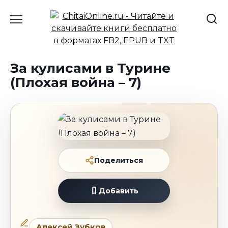
Перейти
к
содержанию
За кулисами в Турине
(Плохая война – 7)
Поделиться
Добавить
Алексей Зубков