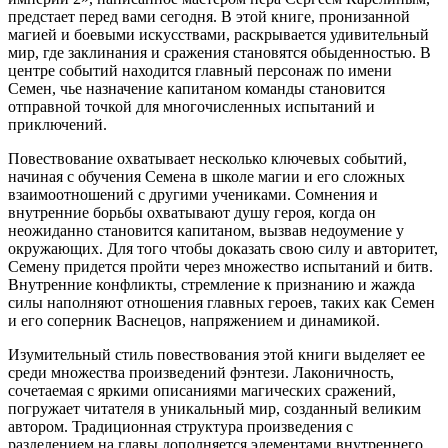
предстает перед вами сегодня. В этой книге, пронизанной
магией и боевыми искусствами, раскрывается удивительный
мир, где заклинания и сражения становятся обыденностью. В
центре событий находится главный персонаж по имени
Семен, чье назначение капитаном команды становится
отправной точкой для многочисленных испытаний и
приключений.
Повествование охватывает несколько ключевых событий,
начиная с обучения Семена в школе магии и его сложных
взаимоотношений с другими учениками. Сомнения и
внутренние борьбы охватывают душу героя, когда он
неожиданно становится капитаном, вызвав недоумение у
окружающих. Для того чтобы доказать свою силу и авторитет,
Семену придется пройти через множество испытаний и битв.
Внутренние конфликты, стремление к признанию и жажда
силы наполняют отношения главных героев, таких как Семен
и его соперник Васнецов, напряжением и динамикой.
Изумительный стиль повествования этой книги выделяет ее
среди множества произведений фэнтези. Лаконичность,
сочетаемая с яркими описаниями магических сражений,
погружает читателя в уникальный мир, созданный великим
автором. Традиционная структура произведения с
разделением на главы дополняется элементами внутреннего