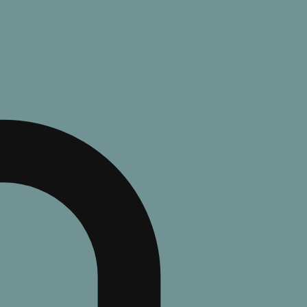
0
комментариев
о книге
ентарий