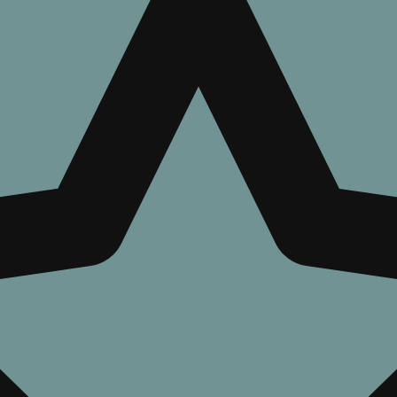
АВТОРЫ
ЖАНРЫ
СЕРИИ КНИГ
ние в СССР 61
ж Винтеркей
86
шена
19 473 зн. / ~7 стр.
06.07.2026
СЕРИЯ
,
,
Попаданцы
Современная проза
,
Проза
Альтернативная история