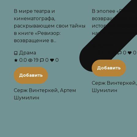
В мире театра и
В эпопее «Ревизо
кинематографа,
возвращение в СС
раскрывающем свои тайны
историю раскры
в книге «Ревизор:
нами великие мас
возвращение в...
Драма
Драма
0.0
16
0
0
0.0
19
0
0
Добавить
Добавить
Серж Винтеркей,
Серж Винтеркей, Артем
Шумилин
Шумилин