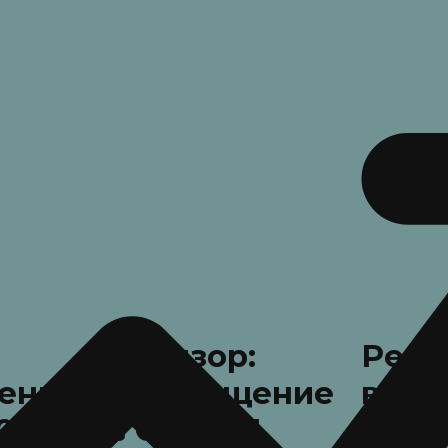
:
Ревизор:
Реви
ение
возвращение
возв
0
в СССР 31
в СС