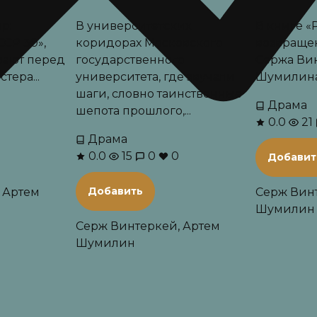
р:
В университетских
В книге «
СР 30»,
коридорах Московского
возвращен
вают перед
государственного
Сержа Ви
тера...
университета, где звучали
Шумилина.
шаги, словно таинственные
Драма
шепота прошлого,...
0.0
21
Драма
0.0
15
0
0
Добавит
Добавить
 Артем
Серж Вин
Шумилин
Серж Винтеркей, Артем
Шумилин