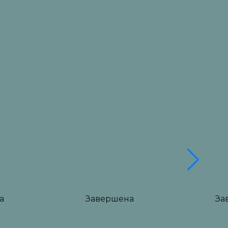
есплатно
Р»
а
Завершена
За