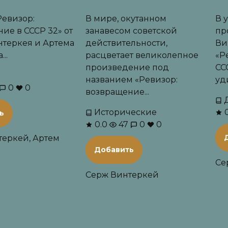
Ревизор:
В мире, окутанном
В 
ие в СССР 32» от
занавесом советской
пр
нтеркея и Артема
действительности,
Ви
..
расцветает великолепное
«Р
произведение под
СС
названием «Ревизор:
уд
0
0
возвращение...
Исторические
0
ь
0.0
47
0
0
теркей, Артем
Добавить
Се
Серж Винтеркей