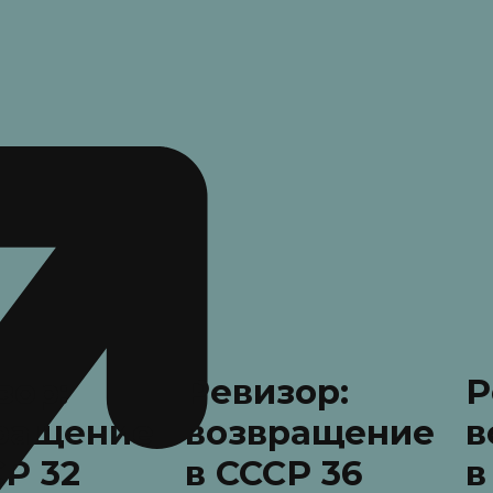
зор:
Ревизор:
Р
ращение
возвращение
в
СР 32
в СССР 36
в