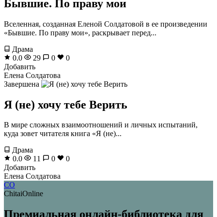
Бывшие. По праву мои
Вселенная, созданная Еленой Солдатовой в ее произведении
«Бывшие. По праву мои», раскрывает перед...
Драма
0.0
29
0
0
Добавить
Елена Солдатова
Завершена
Я (не) хочу тебе Верить
В мире сложных взаимоотношений и личных испытаний,
куда зовет читателя книга «Я (не)...
Драма
0.0
11
0
0
Добавить
Елена Солдатова
CO
ChitaiOnline
Премиальная онлайн-библиотека для