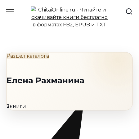
Перейти
к
содержанию
Раздел каталога
Елена Рахманина
2
книги