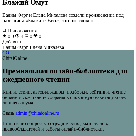
Блажий Омут
Вадим Фарг и Елена Михалева создали произведение под
названием «Блажий Омут», которое словно...
Приключения
0.0
4
0
0
Добавить
Вадим Фарг, Елена Михалева
CO
ChitaiOnline
Премиальная онлайн-библиотека для
ежедневного чтения
Книги, серии, авторы, жанры, подборки, рейтинги, чтение
онлайн и скачивание собраны в спокойную навигацию без
лишнего шума.
Связь
admin@chitaionline.ru
Пишите по вопросам сотрудничества, материалов,
правообладателей и работы онлайн-библиотеки.