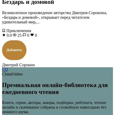
Бездарь и домовой
Великолепное произведение авторства Дмитрия Сорокина,
«Бездарь и домовой», открывает перед читателем
удивительный мир,...
Приключения
0.0
25
0
0
Добавить
Дмитрий Сорокин
CO
ChitaiOnline
Премиальная онлайн-библиотека для
ежедневного чтения
Книги, серии, авторы, жанры, подборки, рейтинги, чтение
онлайн и скачивание собраны в спокойную навигацию без
лишнего шума.