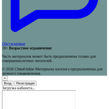
Обсуждаемые
18+
Возрастное ограничение
Часть материалов может быть предназначена только для
совершеннолетних читателей.
© 2026 ChitaiOnline
Материалы каталога предназначены для
личного ознакомления.
×
Вход
Регистрация
Загрузка кабинета...